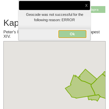
Vissza az étlapra
Geocode was not successful for the
Kapcsolat
following reason: ERROR
Peter's Pasta Olasz Street food Tésztázó - Budapest
Ok
XIV.